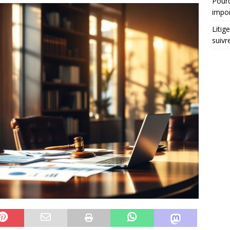
Pourq
impo
Litig
suivr