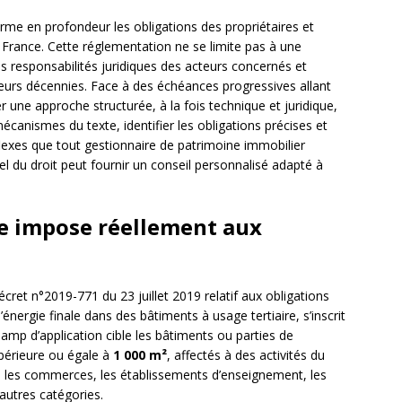
orme en profondeur les obligations des propriétaires et
 France. Cette réglementation ne se limite pas à une
les responsabilités juridiques des acteurs concernés et
ieurs décennies. Face à des échéances progressives allant
r une approche structurée, à la fois technique et juridique,
canismes du texte, identifier les obligations précises et
flexes que tout gestionnaire de patrimoine immobilier
el du droit peut fournir un conseil personnalisé adapté à
ire impose réellement aux
 décret n°2019-771 du 23 juillet 2019 relatif aux obligations
nergie finale dans des bâtiments à usage tertiaire, s’inscrit
hamp d’application cible les bâtiments ou parties de
upérieure ou égale à
1 000 m²
, affectés à des activités du
x, les commerces, les établissements d’enseignement, les
’autres catégories.