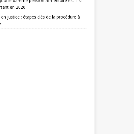
uoi le barème pension alimentaire est-il si
rtant en 2026
e en justice : étapes clés de la procédure à
e