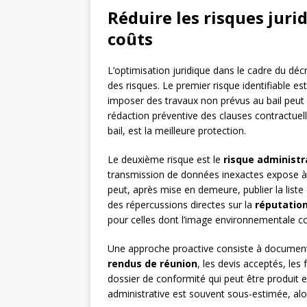
Réduire les risques juri
coûts
L’optimisation juridique dans le cadre du déc
des risques. Le premier risque identifiable es
imposer des travaux non prévus au bail peut co
rédaction préventive des clauses contractue
bail, est la meilleure protection.
Le deuxième risque est le
risque administr
transmission de données inexactes expose à
peut, après mise en demeure, publier la list
des répercussions directes sur la
réputatio
pour celles dont l’image environnementale con
Une approche proactive consiste à document
rendus de réunion
, les devis acceptés, les
dossier de conformité qui peut être produit en
administrative est souvent sous-estimée, alor