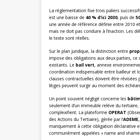
La réglementation fixe trois paliers success
est une baisse de
40 % d’ici 2030
, puis de
50
une année de référence définie entre 2010 et
mais ne doit pas conduire à l’inaction. Les dé
le texte sont réelles.
Sur le plan juridique, la distinction entre
prop
impose des obligations aux deux parties, ce
existants. Le
bail vert
, annexe environnementa
coordination indispensable entre bailleur et lo
clauses contractuelles doivent être révisées 
litiges peuvent surgir au moment des échéan
Un point souvent négligé concerne les
bâtim
seulement d’un immeuble relève du tertiaire, l
complexifient. La plateforme
OPERAT
(Obser
des Actions du Tertiaire), gérée par l’
ADEME
manquement à cette obligation déclarative ex
communément appelées « name and shame », a