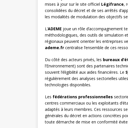
mises à jour sur le site officiel
Légifrance
, 
consolidées du décret et de ses arrêtés d’app
les modalités de modulation des objectifs selo
L’
ADEME
joue un rôle d’accompagnement tech
méthodologiques, des outils de simulation e
régionaux peuvent orienter les entreprises vers
ademe.fr
centralise l’ensemble de ces resso
Du côté des acteurs privés, les
bureaux d’é
l’Environnement) sont des partenaires techni
souvent l’éligibilité aux aides financières. Le
S
régulièrement des analyses sectorielles utile
technologies disponibles.
Les
fédérations professionnelles
sectorie
centres commerciaux ou les exploitants d’ét
adaptés à leurs membres. Ces ressources secto
générales du décret en actions concrètes pou
toute démarche de mise en conformité évite 