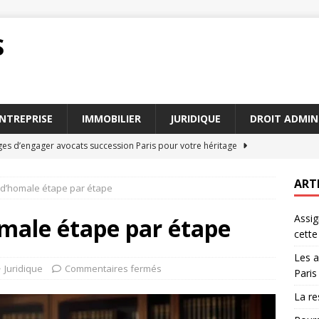
S
NTREPRISE
IMMOBILIER
JURIDIQUE
DROIT ADMIN
ges d’engager avocats succession Paris pour votre héritage
ART
d’homale étape par étape
bilité civile démystifiée
DROIT
Assig
 barème pension alimentaire est-il si important en 2026
male étape par étape
cette
Les a
ustice : étapes clés de la procédure à suivre
JURIDIQUE
Juridique
Commentaires fermés
Paris
 en justice : tout ce qu’il faut savoir sur cette procédure
La re