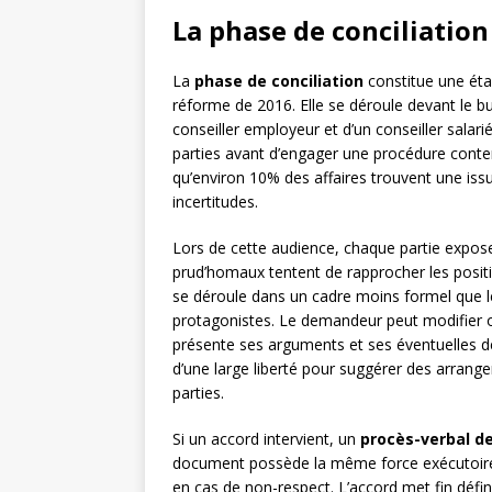
La phase de conciliation
La
phase de conciliation
constitue une éta
réforme de 2016. Elle se déroule devant le bu
conseiller employeur et d’un conseiller salar
parties avant d’engager une procédure conte
qu’environ 10% des affaires trouvent une issu
incertitudes.
Lors de cette audience, chaque partie expose 
prud’homaux tentent de rapprocher les posit
se déroule dans un cadre moins formel que le
protagonistes. Le demandeur peut modifier o
présente ses arguments et ses éventuelles d
d’une large liberté pour suggérer des arran
parties.
Si un accord intervient, un
procès-verbal de
document possède la même force exécutoire q
en cas de non-respect. L’accord met fin défini