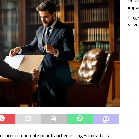
Pourq
impo
Litig
suivr
iction compétente pour trancher les litiges individuels