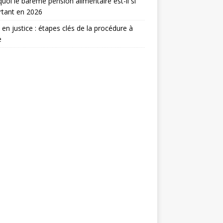
uoi le barème pension alimentaire est-il si
rtant en 2026
e en justice : étapes clés de la procédure à
e