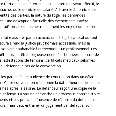
erritoriale se détermine selon le lieu de travail effectif, le
auché, ou le domicile du salarié s’il travaille à domicile. Le
entité des parties, la nature du litige, les demandes
ués. Une description factuelle des événements s’avère
s prud’homaux de cerner rapidement les enjeux du dossier.
e faire assister par un avocat, un délégué syndical ou tout
édurale rend la justice prud’homale accessible, mais la
d souvent souhaitable l’intervention d’un professionnel. Les
te doivent être soigneusement sélectionnées : contrat de
gés, attestations de témoins, certificats médicaux selon les
au défendeur lors de la convocation.
les parties à une audience de conciliation dans un délai
n. Cette convocation mentionne la date, l’heure et le lieu de
ines après la saisine. Le défendeur reçoit une copie de la
sa défense. La saisine déclenche un processus contradictoire
ments et ses preuves. L’absence de réponse du défendeur
urs, mais peut entraîner un jugement par défaut si son