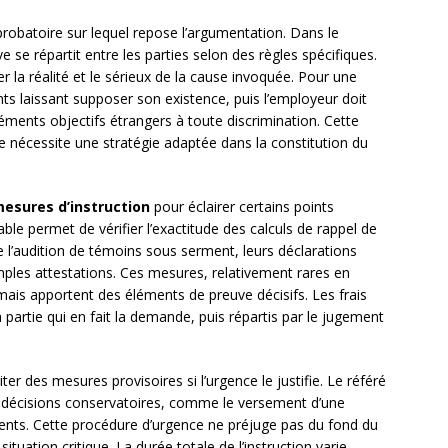
 probatoire sur lequel repose l’argumentation. Dans le
 se répartit entre les parties selon des règles spécifiques.
r la réalité et le sérieux de la cause invoquée. Pour une
nts laissant supposer son existence, puis l’employeur doit
ments objectifs étrangers à toute discrimination. Cette
e nécessite une stratégie adaptée dans la constitution du
esures d’instruction
pour éclairer certains points
le permet de vérifier l’exactitude des calculs de rappel de
e l’audition de témoins sous serment, leurs déclarations
ples attestations. Ces mesures, relativement rares en
mais apportent des éléments de preuve décisifs. Les frais
partie qui en fait la demande, puis répartis par le jugement
ter des mesures provisoires si l’urgence le justifie. Le référé
 décisions conservatoires, comme le versement d’une
ments. Cette procédure d’urgence ne préjuge pas du fond du
ituation critique. La durée totale de l’instruction varie