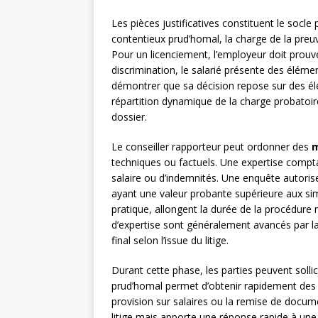
Les pièces justificatives constituent le socle
contentieux prud’homal, la charge de la preuve
Pour un licenciement, l’employeur doit prouve
discrimination, le salarié présente des éléme
démontrer que sa décision repose sur des élé
répartition dynamique de la charge probatoir
dossier.
Le conseiller rapporteur peut ordonner des
m
techniques ou factuels. Une expertise comptab
salaire ou d’indemnités. Une enquête autoris
ayant une valeur probante supérieure aux sim
pratique, allongent la durée de la procédure 
d’expertise sont généralement avancés par la 
final selon l’issue du litige.
Durant cette phase, les parties peuvent sollici
prud’homal permet d’obtenir rapidement des
provision sur salaires ou la remise de docu
litige mais apporte une réponse rapide à une s